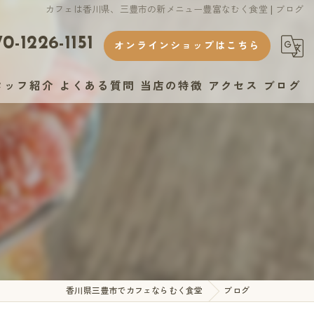
カフェは香川県、三豊市の新メニュー豊富なむく食堂 | ブログ
0-1226-1151
オンラインショップはこちら
タッフ紹介
よくある質問
当店の特徴
アクセス
ブログ
ランチ
ヘルシー
おしゃれ
スイーツ
テイクアウト
香川県三豊市でカフェならむく食堂
ブログ