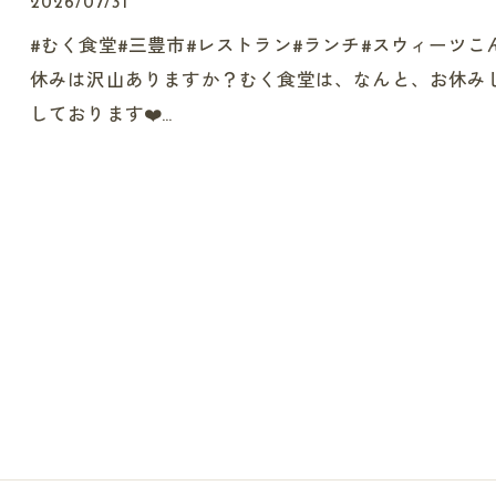
2026/07/31
#むく食堂#三豊市#レストラン#ランチ#スウィーツこ
休みは沢山ありますか？むく食堂は、なんと、お休みし
しております❤️…