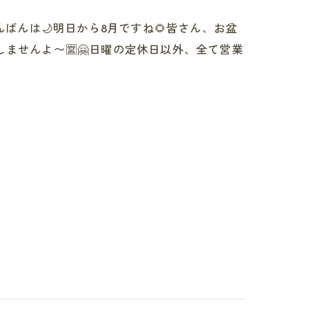
んばんは🌙明日から8月ですね🌻皆さん、お盆
ませんよ〜🈺🤗日曜の定休日以外、全て営業