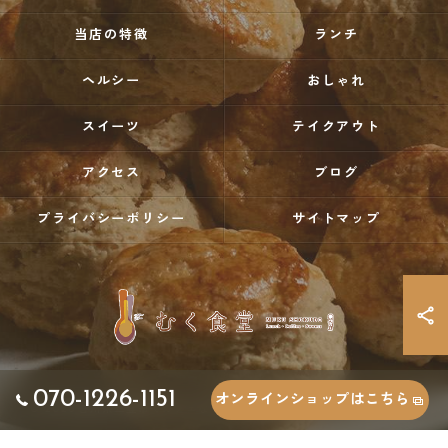
当店の特徴
ランチ
ヘルシー
おしゃれ
スイーツ
テイクアウト
アクセス
ブログ
プライバシーポリシー
サイトマップ
070-1226-1151
オンラインショップはこちら
© 2026 香川県三豊市でカフェならむく食堂 ALL RIGHTS RESERVED.