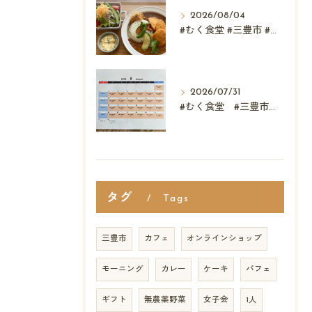
2026/08/04
#むく食堂 #三豊市 #テイクアウト #高屋神社 #...
2026/07/31
#むく食堂 #三豊市 #レストラン #ランチ #スウィーツ
タグ
Tags
三豊市
カフェ
オンラインショップ
モーニング
カレー
ケーキ
パフェ
ギフト
無農薬野菜
女子会
1人