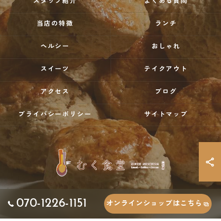
スタッフ紹介
よくある質問
当店の特徴
ランチ
ヘルシー
おしゃれ
スイーツ
テイクアウト
アクセス
ブログ
プライバシーポリシー
サイトマップ
070-1226-1151
オンラインショップはこちら
© 2026 香川県三豊市でカフェならむく食堂 ALL RIGHTS RESERVED.