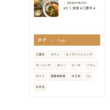
2026/08/04
#むく食堂 #三豊市 #テイクアウト #高屋神社 #...
タグ
Tags
三豊市
カフェ
オンラインショップ
モーニング
カレー
ケーキ
パフェ
ギフト
無農薬野菜
女子会
1人
お弁当