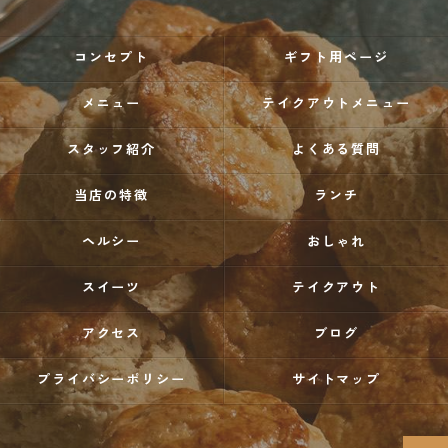
コンセプト
ギフト用ページ
メニュー
テイクアウトメニュー
スタッフ紹介
よくある質問
当店の特徴
ランチ
ヘルシー
おしゃれ
スイーツ
テイクアウト
アクセス
ブログ
プライバシーポリシー
サイトマップ