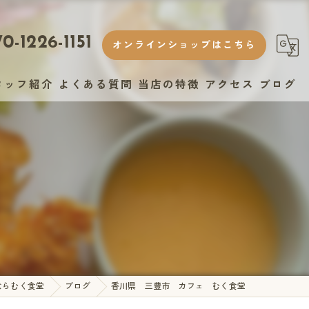
0-1226-1151
オンラインショップはこちら
タッフ紹介
よくある質問
当店の特徴
アクセス
ブログ
ランチ
ヘルシー
おしゃれ
スイーツ
テイクアウト
ならむく食堂
ブログ
香川県 三豊市 カフェ むく食堂