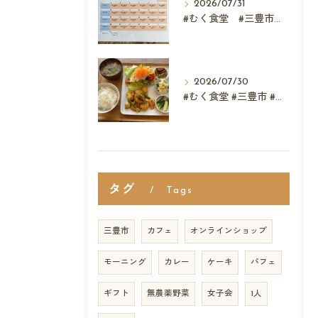
2026/07/31
#むく食堂 #三豊市 #レストラン #ランチ #スウィーツ
2026/07/30
#むく食堂 #三豊市 #カフェ レストラン #父母ヶ浜 ...
タグ
Tags
三豊市
カフェ
オンラインショップ
モーニング
カレー
ケーキ
パフェ
ギフト
無農薬野菜
女子会
1人