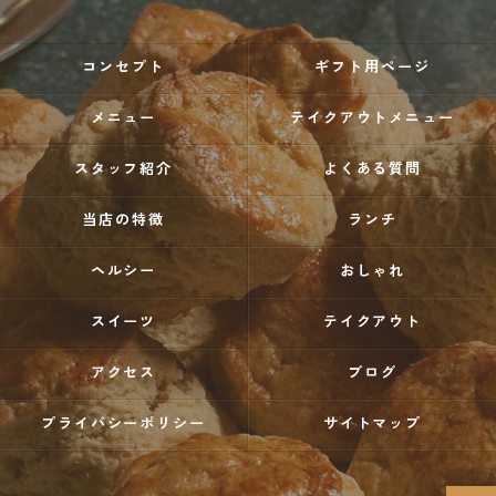
コンセプト
ギフト用ページ
メニュー
テイクアウトメニュー
スタッフ紹介
よくある質問
当店の特徴
ランチ
ヘルシー
おしゃれ
スイーツ
テイクアウト
アクセス
ブログ
プライバシーポリシー
サイトマップ