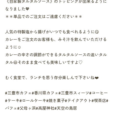
《自家製タルタルソース》のトッピングが出来るように
なりました💖
＊＊単品でのご注文はご遠慮ください＊＊
人気の特製塩から揚げがいつでも食べれるように😋
カレーをご注文のお客様も、みそ汁を飲んでいただける
ように☺️
カレーの辛さの調節ができるタルタルソースの追いタル
タル😆そのまま食べても美味しいですよ♡
むく食堂で、ランチを思う存分楽しんで下さいね❤️
#三豊市カフェ#香川県カフェ#三豊市スィーツ#コーヒー
#ケーキ#ロールケーキ#焼き菓子#テイクアウト#喫茶店#
パフェ#父母ヶ浜#高屋神社#天空の鳥居