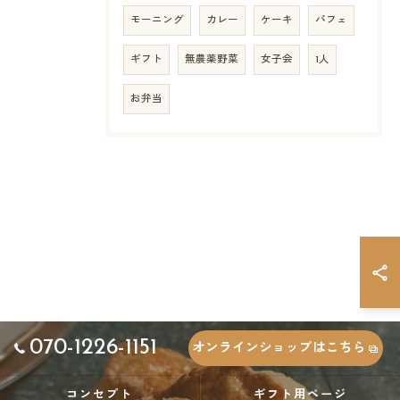
モーニング
カレー
ケーキ
パフェ
ギフト
無農薬野菜
女子会
1人
お弁当
070-1226-1151
オンラインショップはこちら
コンセプト
ギフト用ページ