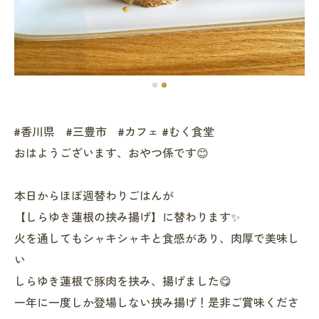
#香川県 #三豊市 #カフェ #むく食堂
おはようございます、おやつ係です😊
本日からほぼ週替わりごはんが
【しらゆき蓮根の挟み揚げ】に替わります✨
火を通してもシャキシャキと食感があり、肉厚で美味し
い
しらゆき蓮根で豚肉を挟み、揚げました😋
一年に一度しか登場しない挟み揚げ！是非ご賞味くださ