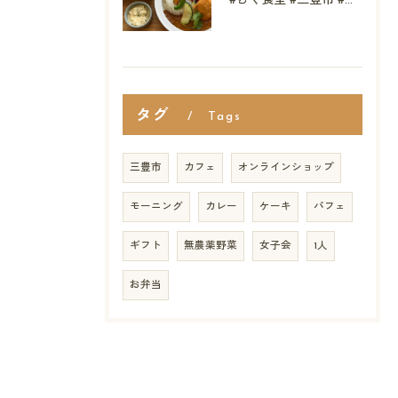
#むく食堂 #三豊市 #テイクアウト #高屋神社 #...
タグ
Tags
三豊市
カフェ
オンラインショップ
モーニング
カレー
ケーキ
パフェ
ギフト
無農薬野菜
女子会
1人
お弁当