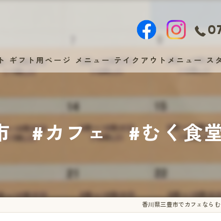
07
ト
ギフト用ページ
メニュー
テイクアウトメニュー
ス
市 #カフェ #むく食
香川県三豊市でカフェならむ