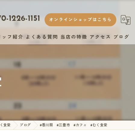
0-1226-1151
オンラインショップはこちら
タッフ紹介
よくある質問
当店の特徴
アクセス
ブログ
ランチ
ヘルシー
堂
おしゃれ
スイーツ
テイクアウト
く食堂
ブログ
#香川県 #三豊市 #カフェ #むく食堂