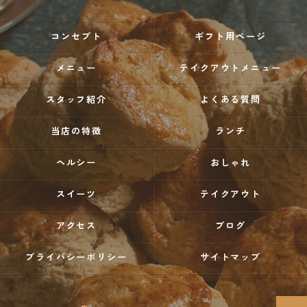
コンセプト
ギフト用ページ
メニュー
テイクアウトメニュー
スタッフ紹介
よくある質問
当店の特徴
ランチ
ヘルシー
おしゃれ
スイーツ
テイクアウト
アクセス
ブログ
プライバシーポリシー
サイトマップ