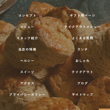
コンセプト
ギフト用ページ
メニュー
テイクアウトメニュー
スタッフ紹介
よくある質問
当店の特徴
ランチ
ヘルシー
おしゃれ
スイーツ
テイクアウト
アクセス
ブログ
プライバシーポリシー
サイトマップ