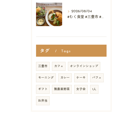
2026/08/04
#むく食堂 #三豊市 #テイクアウト #高屋神社 #...
タグ
Tags
三豊市
カフェ
オンラインショップ
モーニング
カレー
ケーキ
パフェ
ギフト
無農薬野菜
女子会
1人
お弁当