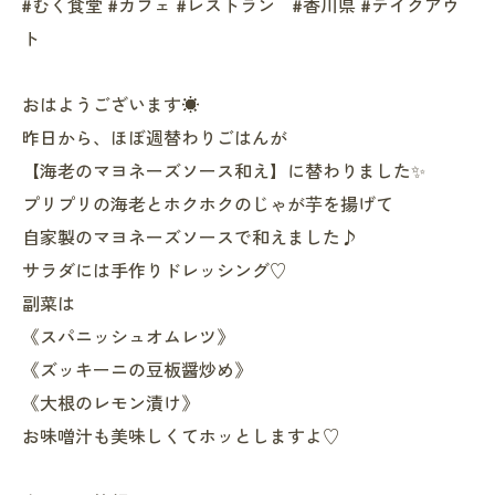
#むく食堂 #カフェ #レストラン #香川県 #テイクアウ
ト
おはようございます☀
昨日から、ほぼ週替わりごはんが
【海老のマヨネーズソース和え】に替わりました✨
プリプリの海老とホクホクのじゃが芋を揚げて
自家製のマヨネーズソースで和えました♪
サラダには手作りドレッシング♡
副菜は
《スパニッシュオムレツ》
《ズッキーニの豆板醤炒め》
《大根のレモン漬け》
お味噌汁も美味しくてホッとしますよ♡