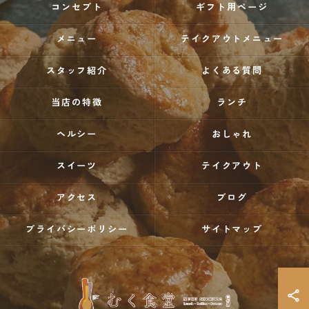
コンセプト
ギフト用ページ
メニュー
テイクアウトメニュー
スタッフ紹介
よくある質問
当店の特徴
ランチ
ヘルシー
おしゃれ
スイーツ
テイクアウト
アクセス
ブログ
プライバシーポリシー
サイトマップ