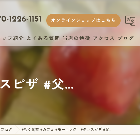
0-1226-1151
オンラインショップはこちら
タッフ紹介
よくある質問
当店の特徴
アクセス
ブログ
ランチ
ヘルシー
ピザ #父...
おしゃれ
スイーツ
テイクアウト
ブログ
#むく食堂 #カフェ #モーニング #タコスピザ #父...