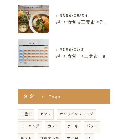
2026/08/04
#むく食堂 #三豊市 #テイクアウト #高屋神社 #...
2026/07/31
#むく食堂 #三豊市 #レストラン #ランチ #スウィーツ
タグ
Tags
三豊市
カフェ
オンラインショップ
モーニング
カレー
ケーキ
パフェ
ギフト
無農薬野菜
女子会
1人