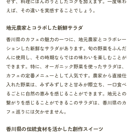
せず、料理にほんのりとしたコクを加えます。一度味わ
親しみやすいスタッフと会話を楽しむ
えば、その違いを実感することでしょう。
落ち着いた雰囲気でリラックス
地元の文化を感じるインテリア
地元農家とコラボした新鮮サラダ
ゆったりとした時間を過ごすおすすめカフ
香川県のカフェの魅力の一つに、地元農家とコラボレー
ェ
ションした新鮮なサラダがあります。旬の野菜をふんだ
家族連れに優しいカフェスポット
んに使用し、その時期ならではの味わいを楽しむことが
地元のアートを楽しめるカフェ
できます。特に、オーガニック野菜を使ったサラダは、
香川県の風土を感じるカフェの魅力を発見
カフェの定番メニューとして人気です。農家から直接仕
香川県の伝統的な建物をリノベーションし
入れた野菜は、みずみずしさと甘みが際立ち、一口食べ
たカフェ
るごとに自然の恵みを感じることができます。地元との
繋がりを感じることができるこのサラダは、香川県のカ
自然に囲まれたオープンエアカフェ
フェ巡りには欠かせません。
香川県の歴史を学べるカフェギャラリー
地元アーティストの作品が飾られるカフェ
香川県の伝統食材を活かした創作スイーツ