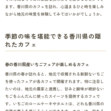
地元の職人による手作り雑貨を販売するカ
ます。香川県のカフェを訪れ、心温まるひと時を楽しみ
フェ
ながら地元の味覚を体験してみてはいかがでしょうか。
香川県の四季を感じる内装とメニュー
香川県のカフェで味わう四季折々の地元料理
季節の味を堪能できる香川県の隠
春の野菜を使ったヘルシーメニュー
れたカフェ
夏の海の幸を使ったシーフード料理
秋の収穫祭を楽しめる特別メニュー
春の香川県産いちごフェアが楽しめるカフェ
冬のあたたかい煮込み料理
香川県の季節の味を取り入れたパスタ
香川県の春が訪れると、地元で収穫される新鮮ないちご
和と洋の融合を楽しめる創作料理
を使ったフェアが各カフェで開催されます。特に注目し
たいのは、地元の農家と連携し、甘みと酸味が絶妙ない
ちごをふんだんに使ったスイーツを提供するカフェで
す。いちごのロールケーキやタルトは、どれも香川県の