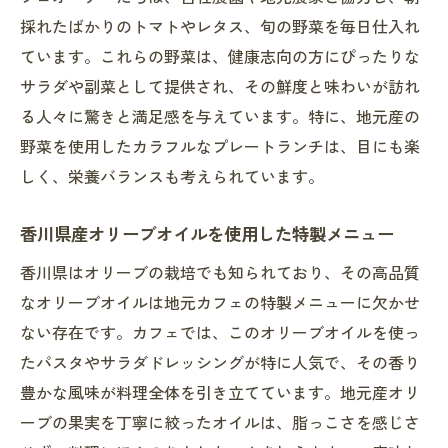
採れたばかりのトマトやレタス、旬の野菜を毎日仕入れ
季節限定の和風スイーツが楽しめるスポッ
ています。これらの野菜は、健康志向の方にぴったりな
ト
サラダや副菜として提供され、その鮮度と味わいが訪れ
四季折々の花を眺めながら楽しむカフェタ
る人々に驚きと満足感を与えています。特に、地元産の
イム
野菜を使用したカラフルなプレートランチは、目にも楽
地元産スイーツが人気の香川のカフェ巡り
しく、栄養バランスも考えられています。
香川県の農家直送のフルーツタルト
和のテイストが光る抹茶スイーツ
香川県産オリーブオイルを使用した特製メニュー
地元産チーズを使ったチーズケーキ
香川県はオリーブの栽培でも知られており、その高品質
香川県の名物を取り入れた洋菓子
なオリーブオイルは地元カフェの特製メニューに欠かせ
地元の伝統を感じる餅スイーツ
ない存在です。カフェでは、このオリーブオイルを使っ
香川県の自然を感じるフォトジェニックス
たパスタやサラダドレッシングが特に人気で、その香り
イーツ
豊かな風味が料理全体を引き立てています。地元産オリ
ーブの果実を丁寧に絞ったオイルは、脂っこさを感じさ
香川県のカフェで心温まるひとときを過ごす