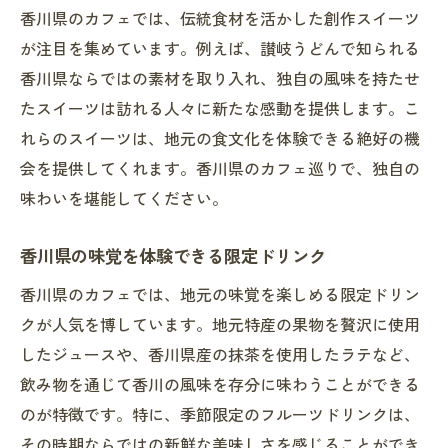
香川県の職人技を感じる食器や家具
香川県のカフェでは、伝統食材を活かした創作スイーツ
地域に根付いた地元民に愛されるカフェ
が注目を集めています。例えば、讃岐うどんで知られる
香川県カフェ巡りで味わう新鮮な食材の贅沢
香川県ならではの素材を取り入れ、独自の風味を持たせ
地元の朝採れ野菜を使った朝食メニュー
たスイーツは訪れる人々に新たな感動を提供します。こ
香川県産の新鮮な魚介類を楽しむランチ
れらのスイーツは、地元の食文化を体験できる絶好の機
地元の食材を使った贅沢ディナー
会を提供してくれます。香川県のカフェ巡りで、独自の
味わいを堪能してください。
香川県の旬を楽しむサラダバー
新鮮な果物を使ったスムージー
香川県の味覚を体験できる限定ドリンク
地元ワインと共に楽しむディナー
香川県のカフェでは、地元の味覚を楽しめる限定ドリン
地元の美味が詰まった香川県のカフェ体験
クが人気を博しています。地元特産の果物を贅沢に使用
香川県の特産品を楽しめるカフェ
したジュースや、香川県産の抹茶を使用したラテなど、
地元の文化を感じられるフードメニュー
飲み物を通じて香川の風味を存分に味わうことができる
香川県の名産物を使ったスイーツ体験
のが特徴です。特に、季節限定のフルーツドリンクは、
地元の風景を楽しむテラス席
その時期ならではの新鮮な美味しさを感じることができ