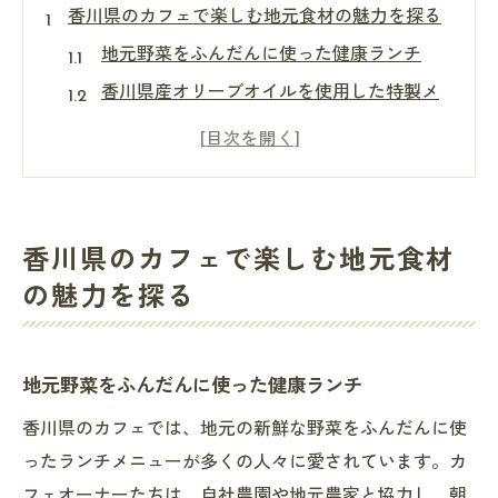
香川県のカフェで楽しむ地元食材の魅力を探る
地元野菜をふんだんに使った健康ランチ
香川県産オリーブオイルを使用した特製メ
ニュー
地元農家とコラボした新鮮サラダ
香川県の伝統食材を活かした創作スイーツ
香川県の味覚を体験できる限定ドリンク
香川県のカフェで楽しむ地元食材
季節の味を堪能できる香川県の隠れたカフェ
の魅力を探る
春の香川県産いちごフェアが楽しめるカフ
ェ
地元野菜をふんだんに使った健康ランチ
夏のフルーツを使った爽やかスイーツ
秋の味覚を活かした特製タルト
香川県のカフェでは、地元の新鮮な野菜をふんだんに使
冬の香川県産柑橘を使用した温かいドリン
ったランチメニューが多くの人々に愛されています。カ
ク
フェオーナーたちは、自社農園や地元農家と協力し、朝