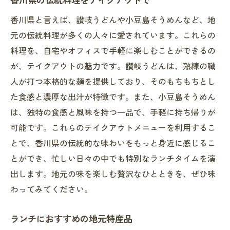
香川県の伝統料理をテイクアウトで
香川県のテイクアウトランチで豊かになるひと
香川県と言えば、讃岐うどんや小豆島そうめんなど、地
休み
元の伝統料理が多くの人々に愛されています。これらの
リラックスできるランチアイディア
料理を、自宅やオフィスで手軽に楽しむことができるの
香川県で味わう癒しのひととき
が、テイクアウトの魅力です。讃岐うどんは、熟練の職
仕事の合間に楽しむランチタイム
人が打つ本格的な麺を提供しており、そのもちもちとし
忙しい日の心地よいランチブレイク
た食感と濃厚な出汁が特徴です。また、小豆島そうめん
自分へのご褒美ランチテイクアウト
は、独特の食感と風味を持つ一品で、手軽に持ち帰りが
癒しを求めるひとときの食事
可能です。これらのテイクアウトメニューを利用するこ
香川県で見つけた贅沢なランチテイクアウトの
とで、香川県の伝統的な味わいをもっと身近に感じるこ
魅力
とができ、忙しい日々の中でも特別なランチタイムを演
出します。地元の味を楽しむ贅沢なひとときを、ぜひ味
香川県のランチテイクアウトが人気の理由
わってみてください。
手軽に楽しむ贅沢ランチ体験
香川県の隠れたランチスポットを発見
ランチにおすすめの地元特産品
香川県のランチテイクアウトの進化