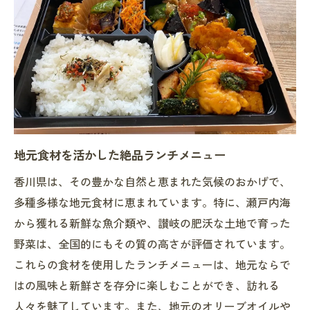
贅沢なひとときを彩るテイクアウト
プレミアム感たっぷりのランチ提案
香川県の魅力を詰め込んだ贅沢ランチ
香川県のランチタイムを彩るおすすめテイクア
ウトスポット
地元で人気のテイクアウトスポット
香川県ならではのランチスポット紹介
地元食材を活かした絶品ランチメニュー
テイクアウトで訪れたい話題のお店
香川県は、その豊かな自然と恵まれた気候のおかげで、
香川県の隠れた名店ランチをテイクアウト
多種多様な地元食材に恵まれています。特に、瀬戸内海
新しいテイクアウト体験ができる場所
から獲れる新鮮な魚介類や、讃岐の肥沃な土地で育った
地元の人も通うおすすめテイクアウト店
野菜は、全国的にもその質の高さが評価されています。
地元の新鮮食材で楽しむ香川県のランチテイク
これらの食材を使用したランチメニューは、地元ならで
アウト
はの風味と新鮮さを存分に楽しむことができ、訪れる
新鮮野菜を使ったヘルシーランチ
人々を魅了しています。また、地元のオリーブオイルや