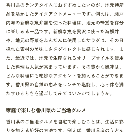
香川県のランチタイムにおすすめしたいのが、地元特産
知っておきたいランチテイクアウトの魅力
品を活かしたテイクアウトメニューです。例えば、瀬戸
香川県で注目のランチテイクアウト
内海の新鮮な魚介類を使った料理は、地元の味覚を存分
香川県のランチをもっと楽しむためのテイクア
に楽しめる一品です。新鮮な魚を贅沢に使った海鮮丼
ウトガイド
や、地元の野菜をふんだんに使用したサラダは、その日
初めてでも安心のテイクアウトガイド
採れた素材の美味しさをダイレクトに感じられます。ま
香川県のテイクアウトを楽しむコツ
た、最近では、地元で生産されるオリーブオイルを使用
した料理も人気が高まっています。その豊かな風味は、
お得に楽しむテイクアウトのポイント
どんな料理にも絶妙なアクセントを加えることができま
香川県のおすすめランチスタイル
す。香川県の自然の恵みをランチで堪能し、心と体を満
香川県のテイクアウトで味わう食文化
たすひとときを過ごしてみてはいかがでしょうか。
これからのランチテイクアウトトレンド
家庭で楽しむ香川県のご当地グルメ
香川県のご当地グルメを自宅で楽しむことは、生活に彩
りを加える絶好の方法です。例えば、香川県産のうどん