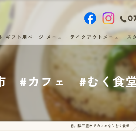
07
ト
ギフト用ページ
メニュー
テイクアウトメニュー
ス
市 #カフェ #むく食
香川県三豊市でカフェならむく食堂