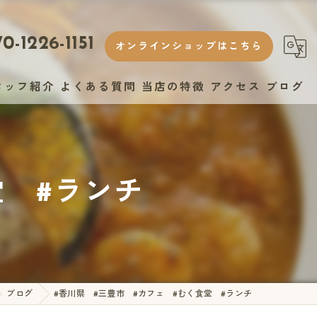
0-1226-1151
オンラインショップはこちら
タッフ紹介
よくある質問
当店の特徴
アクセス
ブログ
ランチ
ヘルシー
堂 #ランチ
おしゃれ
スイーツ
テイクアウト
ブログ
#香川県 #三豊市 #カフェ #むく食堂 #ランチ