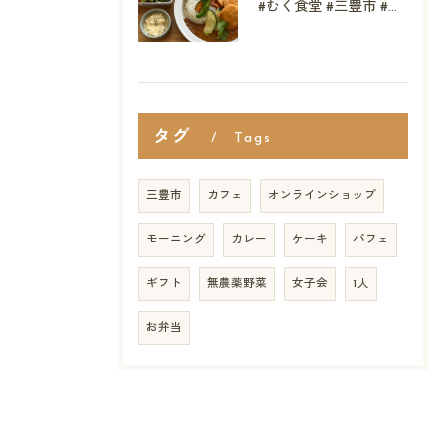
#むく食堂 #三豊市 #テイクアウト #高屋神社 #...
タグ
Tags
三豊市
カフェ
オンラインショップ
モーニング
カレー
ケーキ
パフェ
ギフト
無農薬野菜
女子会
1人
お弁当